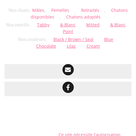
Mâles
Femelles
Retraités
Chatons
Nos chats
:
,
,
,
disponibles
Chatons adoptés
,
Tabby
& Blanc
Mitted
& Blanc
Nos motifs
:
Point
Black / Brown / Seal
Blue
Nos couleurs
:
Chocolate
Lilac
Cream
Ce site nécessite l'autorisation