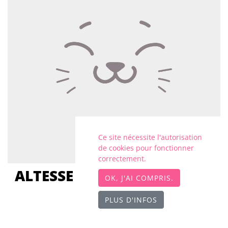
Ce site nécessite l'autorisation
de cookies pour fonctionner
correctement.
ALTESSE MIRABELLE du Bois
OK, J'AI COMPRIS.
de Larry
PLUS D'INFOS
Ragdoll, Femelle
blue bicolor