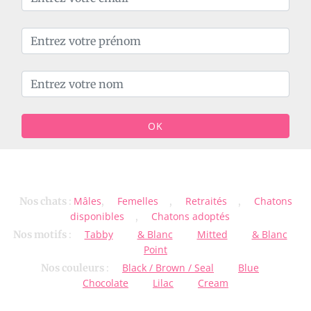
OK
Mâles
Femelles
Retraités
Chatons
Nos chats
:
,
,
,
disponibles
Chatons adoptés
,
Tabby
& Blanc
Mitted
& Blanc
Nos motifs
:
Point
Black / Brown / Seal
Blue
Nos couleurs
:
Chocolate
Lilac
Cream