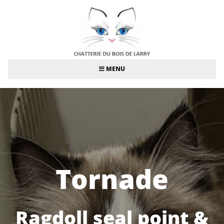
MENU
Tornade
Ragdoll seal point &