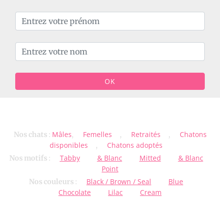
OK
Mâles
Femelles
Retraités
Chatons
Nos chats
:
,
,
,
disponibles
Chatons adoptés
,
Tabby
& Blanc
Mitted
& Blanc
Nos motifs
:
Point
Black / Brown / Seal
Blue
Nos couleurs
:
Chocolate
Lilac
Cream