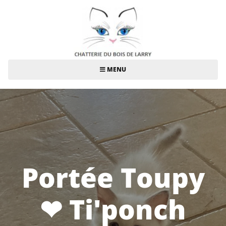
MENU
Portée Toupy
❤ Ti'ponch