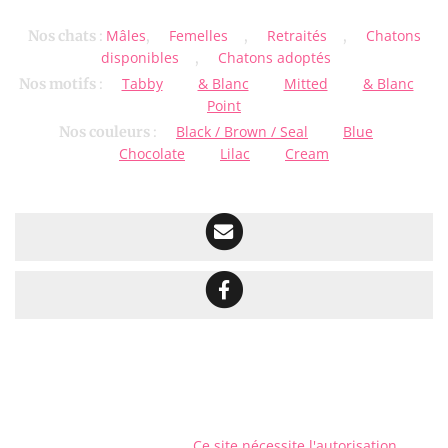
Mâles
Femelles
Retraités
Chatons
Nos chats
:
,
,
,
disponibles
Chatons adoptés
,
Tabby
& Blanc
Mitted
& Blanc
Nos motifs
:
Point
Black / Brown / Seal
Blue
Nos couleurs
:
Chocolate
Lilac
Cream
Ce site nécessite l'autorisation